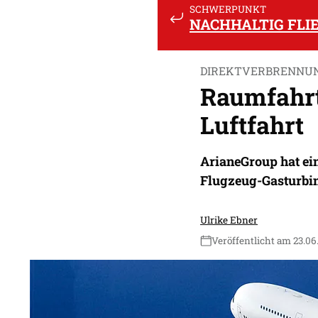
SCHWERPUNKT
NACHHALTIG FLI
DIREKTVERBRENNUN
Raumfahrt
Luftfahrt
ArianeGroup hat ei
Flugzeug-Gasturbine
Ulrike Ebner
Veröffentlicht am 23.06