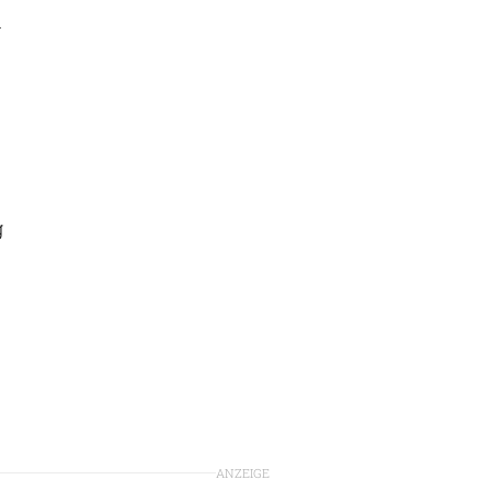
m
g
ANZEIGE