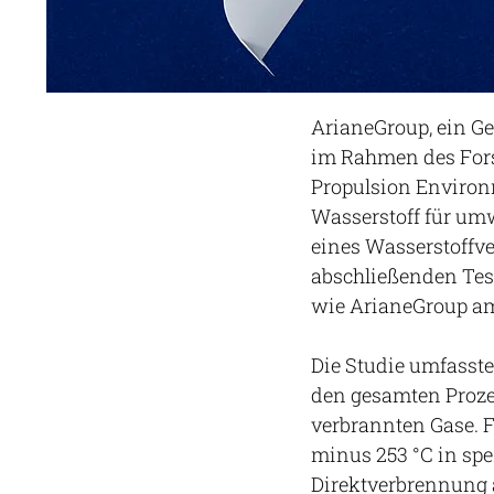
ArianeGroup, ein G
im Rahmen des For
Propulsion Environ
Wasserstoff für umw
eines Wasserstoffve
abschließenden Test
wie ArianeGroup am 
Die Studie umfasst
den gesamten Proze
verbrannten Gase. F
minus 253 °C in spe
Direktverbrennung 