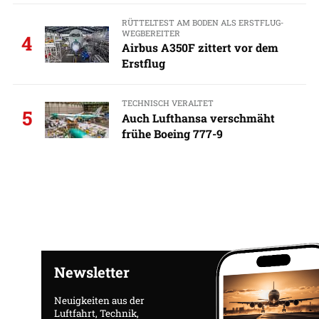
RÜTTELTEST AM BODEN ALS ERSTFLUG-
WEGBEREITER
4
Airbus A350F zittert vor dem
Erstflug
TECHNISCH VERALTET
5
Auch Lufthansa verschmäht
frühe Boeing 777-9
Newsletter
Neuigkeiten aus der
Luftfahrt, Technik,