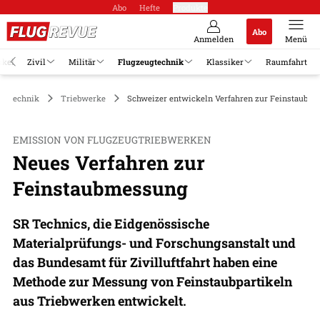
Abo
Hefte
Produkte
Abo
Anmelden
Menü
ikel
Zivil
Militär
Flugzeugtechnik
Klassiker
Raumfahrt
eugtechnik
Triebwerke
Schweizer entwickeln Verfahren zur Feinstaubm
EMISSION VON FLUGZEUGTRIEBWERKEN
Neues Verfahren zur
Feinstaubmessung
SR Technics, die Eidgenössische
Materialprüfungs- und Forschungsanstalt und
das Bundesamt für Zivilluftfahrt haben eine
Methode zur Messung von Feinstaubpartikeln
aus Triebwerken entwickelt.