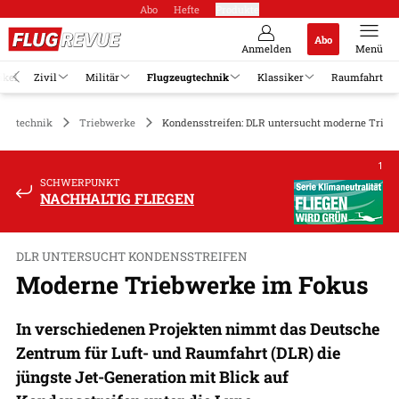
Abo
Hefte
Produkte
Abo
Anmelden
Menü
ikel
Zivil
Militär
Flugzeugtechnik
Klassiker
Raumfahrt
eugtechnik
Triebwerke
Kondensstreifen: DLR untersucht moderne Trieb
1
SCHWERPUNKT
NACHHALTIG FLIEGEN
DLR UNTERSUCHT KONDENSSTREIFEN
Moderne Triebwerke im Fokus
In verschiedenen Projekten nimmt das Deutsche
Zentrum für Luft- und Raumfahrt (DLR) die
jüngste Jet-Generation mit Blick auf