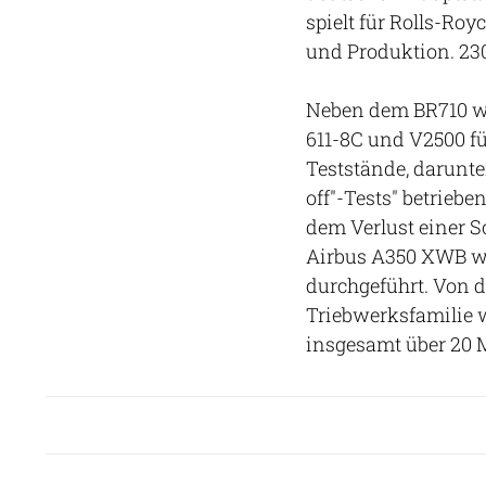
spielt für Rolls-Roy
und Produktion. 230
Neben dem BR710 we
611-8C und V2500 f
Teststände, darunte
off"-Tests" betriebe
dem Verlust einer S
Airbus A350 XWB wu
durchgeführt. Von d
Triebwerksfamilie w
insgesamt über 20 M