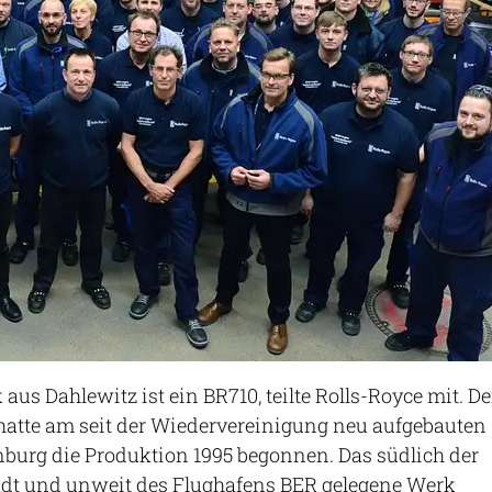
aus Dahlewitz ist ein BR710, teilte Rolls-Royce mit. De
r hatte am seit der Wiedervereinigung neu aufgebauten
burg die Produktion 1995 begonnen. Das südlich der
dt und unweit des Flughafens BER gelegene Werk