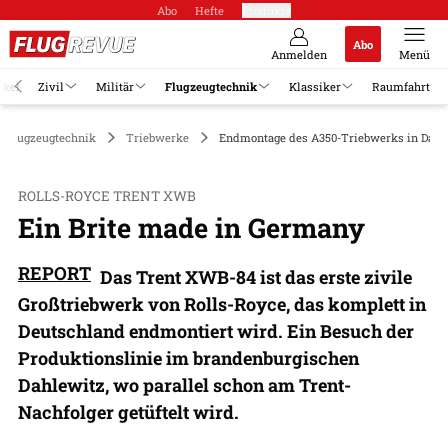
Abo
Hefte
Produkte
Abo
Anmelden
Menü
ikel
Zivil
Militär
Flugzeugtechnik
Klassiker
Raumfahrt
Flugzeugtechnik
Triebwerke
Endmontage des A350-Triebwerks in Dahl
ROLLS-ROYCE TRENT XWB
Ein Brite made in Germany
REPORT
Das Trent XWB-84 ist das erste zivile
Großtriebwerk von Rolls-Royce, das komplett in
Deutschland endmontiert wird. Ein Besuch der
Produktionslinie im brandenburgischen
Dahlewitz, wo parallel schon am Trent-
Nachfolger getüftelt wird.