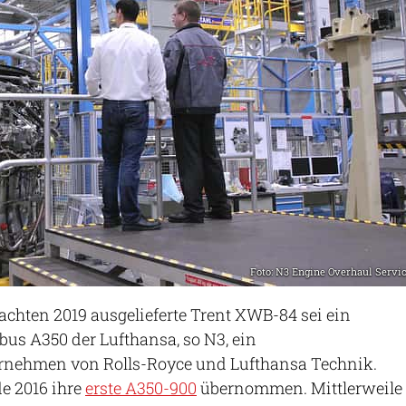
Foto: N3 Engine Overhaul Servi
chten 2019 ausgelieferte Trent XWB-84 sei ein
bus A350 der Lufthansa, so N3, ein
rnehmen von Rolls-Royce und Lufthansa Technik.
e 2016 ihre
erste A350-900
übernommen. Mittlerweile