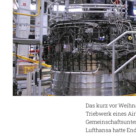
Das kurz vor Weihna
Triebwerk eines Air
Gemeinschaftsunte
Lufthansa hatte End