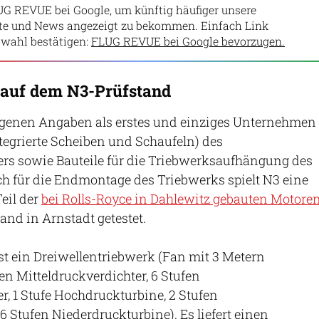
UG REVUE bei Google, um künftig häufiger unsere
lte und News angezeigt zu bekommen. Einfach Link
wahl bestätigen:
FLUG REVUE bei Google bevorzugen.
 auf dem N3-Prüfstand
eigenen Angaben als erstes und einziges Unternehmen
ntegrierte Scheiben und Schaufeln) des
rs sowie Bauteile für die Triebwerksaufhängung des
h für die Endmontage des Triebwerks spielt N3 eine
Teil der
bei Rolls-Royce in Dahlewitz gebauten Motore
and in Arnstadt getestet.
t ein Dreiwellentriebwerk (Fan mit 3 Metern
en Mitteldruckverdichter, 6 Stufen
, 1 Stufe Hochdruckturbine, 2 Stufen
6 Stufen Niederdruckturbine). Es liefert einen