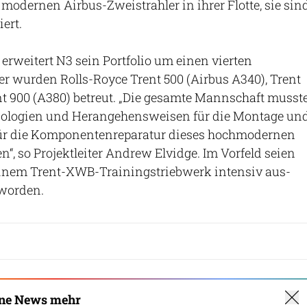
 modernen Airbus-Zweistrahler in ihrer Flotte, sie sin
ert.
rweitert N3 sein Portfolio um einen vierten
er wurden Rolls-Royce Trent 500 (Airbus A340), Trent
t 900 (A380) betreut. „Die gesamte Mannschaft musst
nologien und Herangehensweisen für die Montage un
ür die Komponentenreparatur dieses hochmodernen
n“, so Projektleiter Andrew Elvidge. Im Vorfeld seien
 einem Trent-XWB-Trainingstriebwerk intensiv aus-
 worden.
ine News mehr