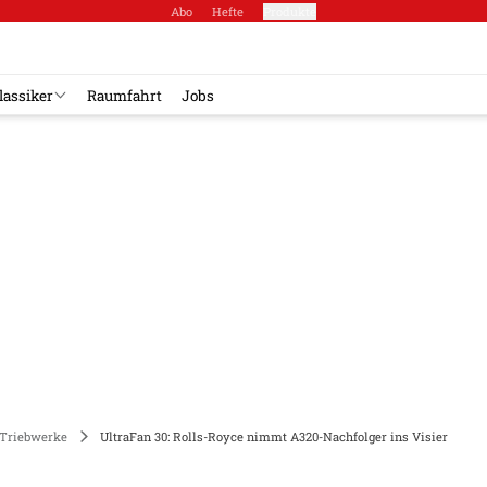
Abo
Hefte
Produkte
lassiker
Raumfahrt
Jobs
Triebwerke
UltraFan 30: Rolls-Royce nimmt A320-Nachfolger ins Visier