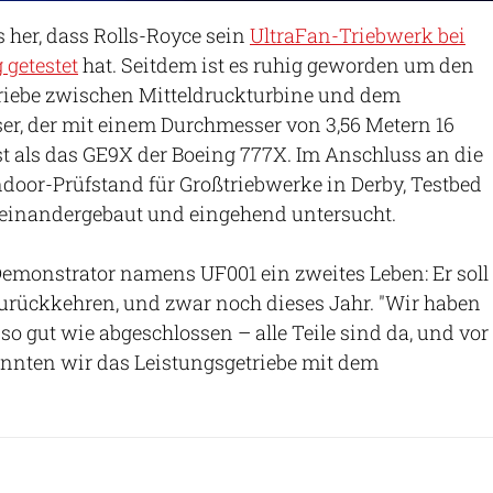
es her, dass Rolls-Royce sein
UltraFan-Triebwerk bei
 getestet
hat. Seitdem ist es ruhig geworden um den
riebe zwischen Mitteldruckturbine und dem
er, der mit einem Durchmesser von 3,56 Metern 16
st als das GE9X der Boeing 777X. Im Anschluss an die
ndoor-Prüfstand für Großtriebwerke in Derby, Testbed
seinandergebaut und eingehend untersucht.
monstrator namens UF001 ein zweites Leben: Er soll
zurückkehren, und zwar noch dieses Jahr. "Wir haben
gut wie abgeschlossen – alle Teile sind da, und vor
nnten wir das Leistungsgetriebe mit dem