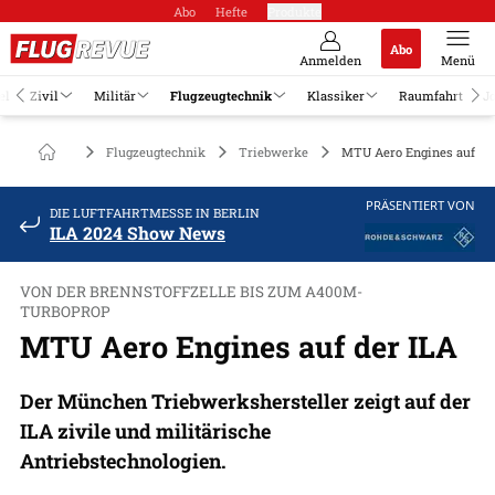
Abo
Hefte
Produkte
Abo
Anmelden
Menü
el
Zivil
Militär
Flugzeugtechnik
Klassiker
Raumfahrt
J
Flugzeugtechnik
Triebwerke
MTU Aero Engines auf de
PRÄSENTIERT VON
DIE LUFTFAHRTMESSE IN BERLIN
ILA 2024 Show News
VON DER BRENNSTOFFZELLE BIS ZUM A400M-
TURBOPROP
MTU Aero Engines auf der ILA
Der München Triebwerkshersteller zeigt auf der
ILA zivile und militärische
Antriebstechnologien.