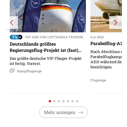
VIP-A350 VON LUFTHANSA TECHNIK
ILA 2024
Parabelflug-A310
Deutschlands größtes
Regierungsflug-Projekt ist (fast)
Nach Abschluss der
fertig
Parabelflugkampagn
Das größte deutsche VIP-Flieger-Projekt
A310 während der Pu
ist fertig. Vorerst.​
besichtigen.
Kampfflugzeuge
Flugzeuge
Mehr anzeigen