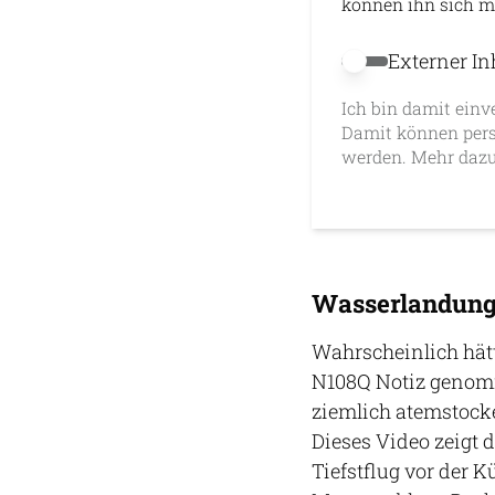
können ihn sich m
Externer In
Externer Inhalt 
Ich bin damit einv
Damit können pers
werden. Mehr dazu
Wasserlandung 
Wahrscheinlich hät
N108Q Notiz genom
ziemlich atemstock
Dieses Video zeigt 
Tiefstflug vor der 