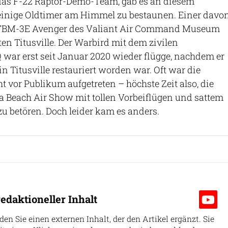
as F-22 Raptor-Demo-Team, gab es an diesem
inige Oldtimer am Himmel zu bestaunen. Einer davo
TBM-3E Avenger des Valiant Air Command Museum
n Titusville. Der Warbird mit dem zivilen
war erst seit Januar 2020 wieder flügge, nachdem er
in Titusville restauriert worden war. Oft war die
t vor Publikum aufgetreten – höchste Zeit also, die
a Beach Air Show mit tollen Vorbeiflügen und sattem
 betören. Doch leider kam es anders.
edaktioneller Inhalt
nden Sie einen externen Inhalt, der den Artikel ergänzt. Sie