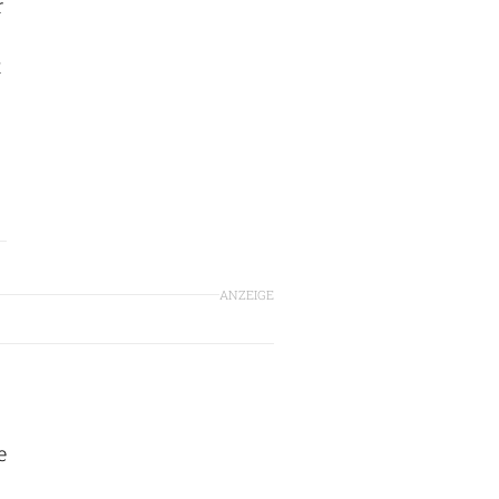
r
t
ANZEIGE
e