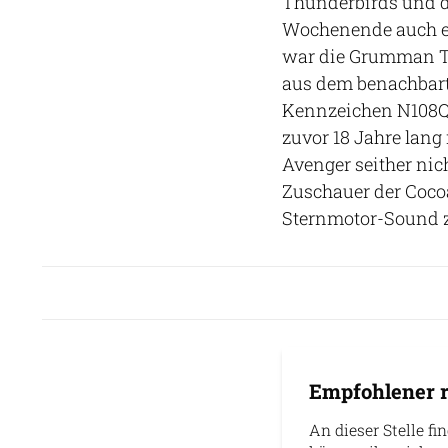
Thunderbirds und d
Wochenende auch e
war die Grumman 
aus dem benachbarte
Kennzeichen N108Q 
zuvor 18 Jahre lang 
Avenger seither nich
Zuschauer der Coco
Sternmotor-Sound zu
Empfohlener r
An dieser Stelle fi