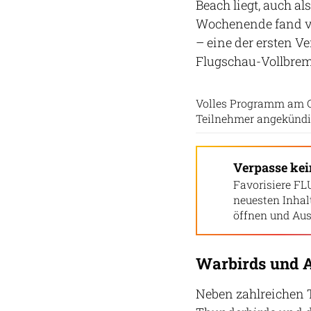
Beach liegt, auch a
Wochenende fand vo
– eine der ersten V
Flugschau-Vollbre
Volles Programm am C
Teilnehmer angekündig
Verpasse ke
Favorisiere FL
neuesten Inha
öffnen und Aus
Warbirds und A
Neben zahlreichen T