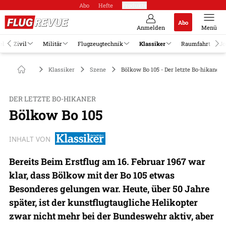
Abo
Hefte
Produkte
Abo
Anmelden
Menü
el
Zivil
Militär
Flugzeugtechnik
Klassiker
Raumfahrt
Jo
Klassiker
Szene
Bölkow Bo 105 - Der letzte Bo-hikaner
DER LETZTE BO-HIKANER
Bölkow Bo 105
INHALT VON
Bereits Beim Erstflug am 16. Februar 1967 war
klar, dass Bölkow mit der Bo 105 etwas
Besonderes gelungen war. Heute, über 50 Jahre
später, ist der kunstflugtaugliche Helikopter
zwar nicht mehr bei der Bundeswehr aktiv, aber