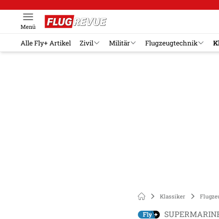
Menü
Alle Fly+ Artikel
Zivil
Militär
Flugzeugtechnik
K
Klassiker
Flugze
SUPERMARIN