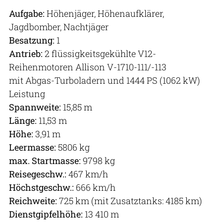
Aufgabe:
Höhenjäger, Höhenaufklärer,
Jagdbomber, Nachtjäger
Besatzung:
1
Antrieb:
2 flüssigkeitsgekühlte V12-
Reihenmotoren Allison V-1710-111/-113
mit Abgas-Turboladern und 1444 PS (1062 kW)
Leistung
Spannweite:
15,85 m
Länge:
11,53 m
Höhe:
3,91 m
Leermasse:
5806 kg
max. Startmasse:
9798 kg
Reisegeschw.:
467 km/h
Höchstgeschw.:
666 km/h
Reichweite:
725 km (mit Zusatztanks: 4185 km)
Dienstgipfelhöhe:
13 410 m