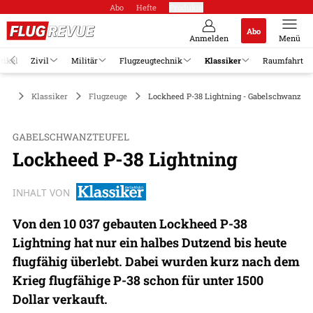
Abo
Hefte
Produkte
Abo
Anmelden
Menü
tikel
Zivil
Militär
Flugzeugtechnik
Klassiker
Raumfahrt
Klassiker
Flugzeuge
Lockheed P-38 Lightning - Gabelschwanzteu
GABELSCHWANZTEUFEL
Lockheed P-38 Lightning
INHALT VON
Von den 10 037 gebauten Lockheed P-38
Lightning hat nur ein halbes Dutzend bis heute
flugfähig überlebt. Dabei wurden kurz nach dem
Krieg flugfähige P-38 schon für unter 1500
Dollar verkauft.