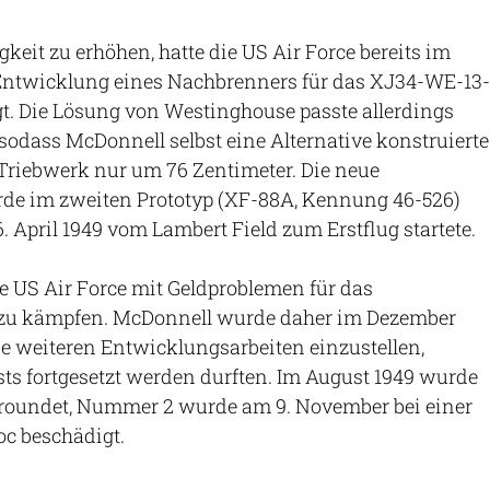
eit zu erhöhen, hatte die US Air Force bereits im
Entwicklung eines Nachbrenners für das XJ34-WE-13-
t. Die Lösung von Westinghouse passte allerdings
 sodass McDonnell selbst eine Alternative konstruierte
 Triebwerk nur um 76 Zentimeter. Die neue
rde im zweiten Prototyp (XF-88A, Kennung 46-526)
26. April 1949 vom Lambert Field zum Erstflug startete.
e US Air Force mit Geldproblemen für das
 zu kämpfen. McDonnell wurde daher im Dezember
e weiteren Entwicklungsarbeiten einzustellen,
ts fortgesetzt werden durften. Im August 1949 wurde
groundet, Nummer 2 wurde am 9. November bei einer
c beschädigt.