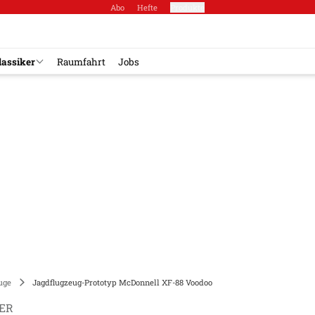
Abo
Hefte
Produkte
lassiker
Raumfahrt
Jobs
uge
Jagdflugzeug-Prototyp McDonnell XF-88 Voodoo
ER