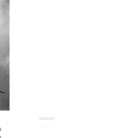
ANZEIGE
n
b