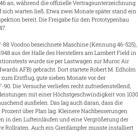
946 an, während die offizielle Vertragsunterzeichnung
uf sich warten ließ. Etwa zwei Monate später stand ein
nspektion bereit. Die Freigabe für den Prototypenbau
47.
XF-88 Voodoo bezeichnete Maschine (Kennung 46-525),
 1948 aus der Halle des Herstellers am Lambert Field in
ktionstests wurde sie per Lastwagen zur Muroc Air
dwards AFB) gebracht. Dort startete Robert M. Edholm
 zum Erstflug, gute sieben Monate vor der
90. Die Versuche verliefen recht zufriedenstellend,
leistungen mit einer Höchstgeschwindigkeit von 103
uschend ausfielen. Das lag auch daran, dass die
 Prozent über Plan lag. Kleinere Nachbesserungen
en in den Lufteinläufen und eine Vergrößerung der
re Rollraten. Auch ein Gierdämpfer musste installiert