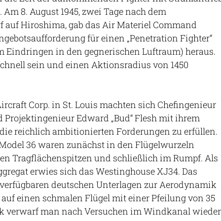
e. Am 8. August 1945, zwei Tage nach dem
auf Hiroshima, gab das Air Materiel Command
gebotsaufforderung für einen „Penetration Fighter“
 Eindringen in den gegnerischen Luftraum) heraus.
 schnell sein und einen Aktionsradius von 1450
ircraft Corp. in St. Louis machten sich Chefingenieur
d Projektingenieur Edward „Bud“ Flesh mit ihrem
 die reichlich ambitionierten Forderungen zu erfüllen.
 Model 36 waren zunächst in den Flügelwurzeln
en Tragflächenspitzen und schließlich im Rumpf. Als
ggregat erwies sich das Westinghouse XJ34. Das
 verfügbaren deutschen Unterlagen zur Aerodynamik
auf einen schmalen Flügel mit einer Pfeilung von 35
rk verwarf man nach Versuchen im Windkanal wieder