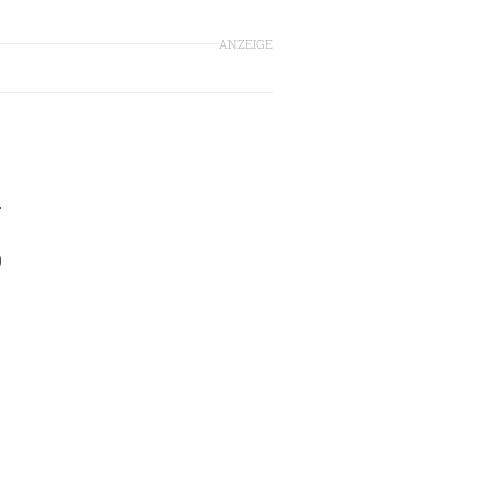
ANZEIGE
m
9