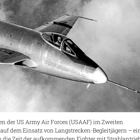
en der US Army Air Forces (USAAF) im Zweiten
 auf dem Einsatz von Langstrecken-Begleitjägern – ei
 die Zeit der aufkommenden Fighter mit Strahlantrie