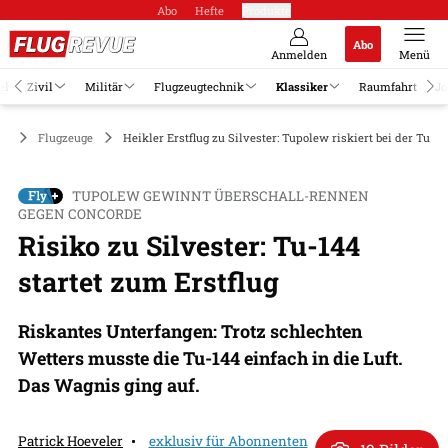
Abo
Hefte
Produkte
Abo
Anmelden
Menü
el
Zivil
Militär
Flugzeugtechnik
Klassiker
Raumfahrt
Jo
er
Flugzeuge
Heikler Erstflug zu Silvester: Tupolew riskiert bei der Tu-14
TUPOLEW GEWINNT ÜBERSCHALL-RENNEN
GEGEN CONCORDE
Risiko zu Silvester: Tu-144
startet zum Erstflug
Riskantes Unterfangen: Trotz schlechten
Wetters musste die Tu-144 einfach in die Luft.
Das Wagnis ging auf.
Patrick Hoeveler
exklusiv für Abonnenten