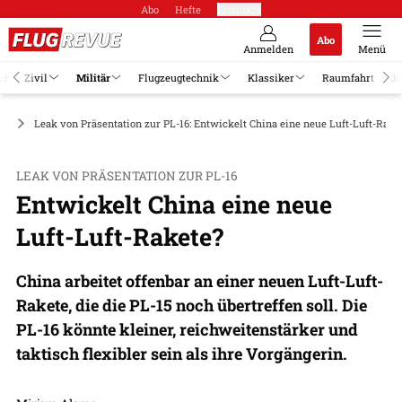
Abo
Hefte
Produkte
Abo
Anmelden
Menü
el
Zivil
Militär
Flugzeugtechnik
Klassiker
Raumfahrt
Jo
me
Leak von Präsentation zur PL-16: Entwickelt China eine neue Luft-Luft-Rake
LEAK VON PRÄSENTATION ZUR PL-16
Entwickelt China eine neue
Luft-Luft-Rakete?
China arbeitet offenbar an einer neuen Luft-Luft-
Rakete, die die PL-15 noch übertreffen soll. Die
PL-16 könnte kleiner, reichweitenstärker und
taktisch flexibler sein als ihre Vorgängerin.