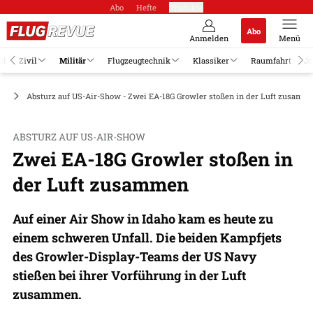
Abo
Hefte
Produkte
Abo
Anmelden
Menü
el
Zivil
Militär
Flugzeugtechnik
Klassiker
Raumfahrt
Jo
ge
Absturz auf US-Air-Show - Zwei EA-18G Growler stoßen in der Luft zusamm
ABSTURZ AUF US-AIR-SHOW
Zwei EA-18G Growler stoßen in
der Luft zusammen
Auf einer Air Show in Idaho kam es heute zu
einem schweren Unfall. Die beiden Kampfjets
des Growler-Display-Teams der US Navy
stießen bei ihrer Vorführung in der Luft
zusammen.