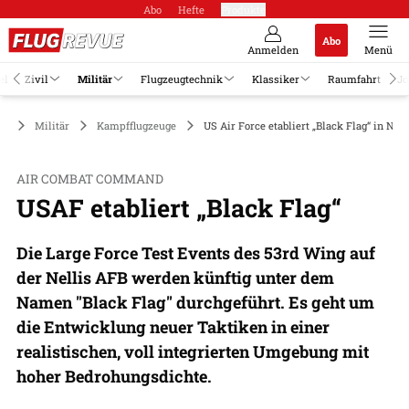
Abo
Hefte
Produkte
Abo
Anmelden
Menü
el
Zivil
Militär
Flugzeugtechnik
Klassiker
Raumfahrt
Jo
Militär
Kampfflugzeuge
US Air Force etabliert „Black Flag“ in Nel
AIR COMBAT COMMAND
USAF etabliert „Black Flag“
Die Large Force Test Events des 53rd Wing auf
der Nellis AFB werden künftig unter dem
Namen "Black Flag" durchgeführt. Es geht um
die Entwicklung neuer Taktiken in einer
realistischen, voll integrierten Umgebung mit
hoher Bedrohungsdichte.