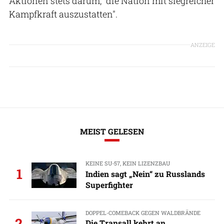
Aktionen stets darum, "die Nation mit siegreicher
Kampfkraft auszustatten".
ANZEIGE
MEIST GELESEN
KEINE SU-57, KEIN LIZENZBAU
1
Indien sagt „Nein“ zu Russlands
Superfighter
DOPPEL-COMEBACK GEGEN WALDBRÄNDE
2
Die Transall kehrt an