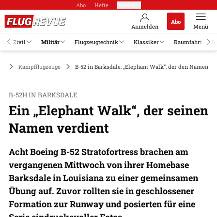
Abo
Hefte
Produkte
Abo
Anmelden
Menü
el
Zivil
Militär
Flugzeugtechnik
Klassiker
Raumfahrt
Jo
är
Kampfflugzeuge
B-52 in Barksdale: „Elephant Walk“, der den Namen ve
B-52H IN BARKSDALE
Ein „Elephant Walk“, der seinen
Namen verdient
Acht Boeing B-52 Stratofortress brachen am
vergangenen Mittwoch von ihrer Homebase
Barksdale in Louisiana zu einer gemeinsamen
Übung auf. Zuvor rollten sie in geschlossener
Formation zur Runway und posierten für eine
Serie eindrucksvoller Fotos.