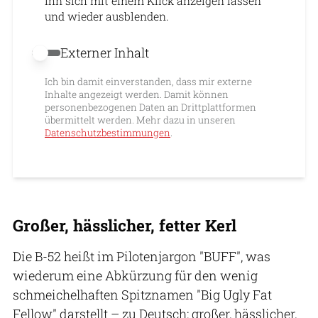
ihn sich mit einem Klick anzeigen lassen
und wieder ausblenden.
Externer Inhalt
Externer Inhalt erlauben
Ich bin damit einverstanden, dass mir externe
Inhalte angezeigt werden. Damit können
personenbezogenen Daten an Drittplattformen
übermittelt werden. Mehr dazu in unseren
Datenschutzbestimmungen
.
Großer, hässlicher, fetter Kerl
Die B-52 heißt im Pilotenjargon "BUFF", was
wiederum eine Abkürzung für den wenig
schmeichelhaften Spitznamen "Big Ugly Fat
Fellow" darstellt – zu Deutsch: großer, hässlicher,