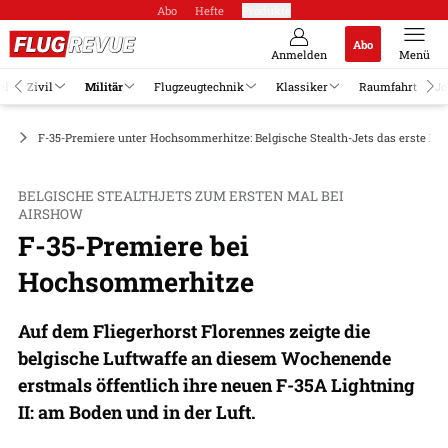
Abo
Hefte
Produkte
Abo
Anmelden
Menü
el
Zivil
Militär
Flugzeugtechnik
Klassiker
Raumfahrt
Jo
ge
F-35-Premiere unter Hochsommerhitze: Belgische Stealth-Jets das erste Mal
BELGISCHE STEALTHJETS ZUM ERSTEN MAL BEI
AIRSHOW
F-35-Premiere bei
Hochsommerhitze
Auf dem Fliegerhorst Florennes zeigte die
belgische Luftwaffe an diesem Wochenende
erstmals öffentlich ihre neuen F-35A Lightning
II: am Boden und in der Luft.