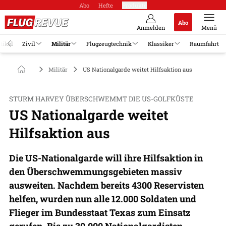
Abo
Hefte
Produkte
Abo
Anmelden
Menü
tikel
Zivil
Militär
Flugzeugtechnik
Klassiker
Raumfahrt
Militär
US Nationalgarde weitet Hilfsaktion aus
STURM HARVEY ÜBERSCHWEMMT DIE US-GOLFKÜSTE
US Nationalgarde weitet
Hilfsaktion aus
Die US-Nationalgarde will ihre Hilfsaktion in
den Überschwemmungsgebieten massiv
ausweiten. Nachdem bereits 4300 Reservisten
helfen, wurden nun alle 12.000 Soldaten und
Flieger im Bundesstaat Texas zum Einsatz
gerufen. Bis zu 30.000 Nationalgardisten