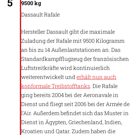
5
9500 kg
Dassault Rafale
Hersteller Dassault gibt die maximale
Zuladung der Rafale mit 9500 Kilogramm
an bis zu 14 Außenlaststationen an. Das
Standardkampfflugzeug der französischen
Luftstreitkräfte wird kontinuierlich
weiterentwickelt und
erhält nun auch
konformale Treibstofftanks
. Die Rafale
ging bereits 2004 bei der Aeronavale in
Dienst und fliegt seit 2006 bei der Armée de
l’Air. Außerdem befindet sich das Muster in
Dienst in Ägypten, Griechenland, Indien,
Kroatien und Qatar. Zudem haben die