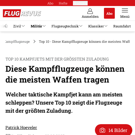
Abo
Hefte
Produkte
Abo
Anmelden
Menü
tikel
Zivil
Militär
Flugzeugtechnik
Klassiker
Raumfahrt
Kampfflugzeuge
Top 10 - Diese Kampfflugzeuge können die meisten Waffen 
TOP 10 KAMPFJETS MIT DER GRÖSSTEN ZULADUNG
Diese Kampfflugzeuge können
die meisten Waffen tragen
Welcher taktische Kampfjet kann am meisten
schleppen? Unsere Top 10 zeigt die Flugzeuge
mit der größten Zuladung.
Patrick Hoeveler
14 Bilder