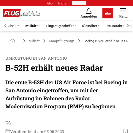
Abo
Hefte
Produkte
Abo
Anmelden
Menü
el
Zivil
Militär
Flugzeugtechnik
Klassiker
Raumfahrt
Jo
Militär
Kampfflugzeuge
Boeing B-52H erhält neues Rad
UMRÜSTUNG IN SAN ANTONIO
B-52H erhält neues Radar
Die erste B-52H der US Air Force ist bei Boeing in
San Antonio eingetroffen, um mit der
Aufrüstung im Rahmen des Radar
Modernization Program (RMP) zu beginnen.
KS
Veröffentlicht am 05.06.2023