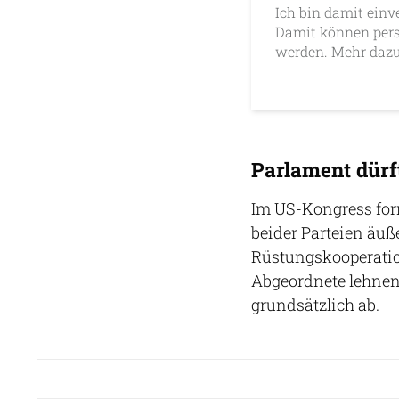
Ich bin damit einv
Damit können pers
werden. Mehr dazu
Parlament dürft
Im US-Kongress for
beider Parteien äuß
Rüstungskooperatio
Abgeordnete lehnen 
grundsätzlich ab.