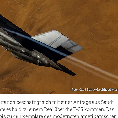
Foto: Chad Bellay/Lockheed Mar
ation beschäftigt sich mit einer Anfrage aus Saudi-
nte es bald zu einem Deal über die F-35 kommen. Das
bis zu 48 Exemplare des modernsten amerikanischen