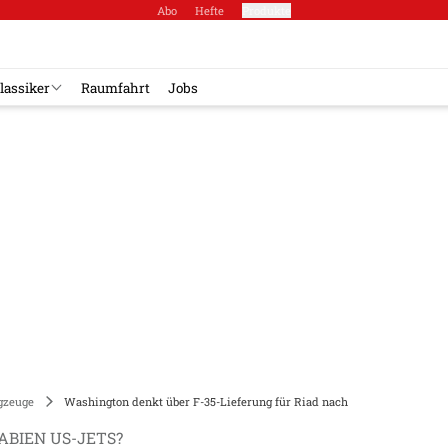
Abo
Hefte
Produkte
lassiker
Raumfahrt
Jobs
gzeuge
Washington denkt über F-35-Lieferung für Riad nach
BIEN US-JETS?