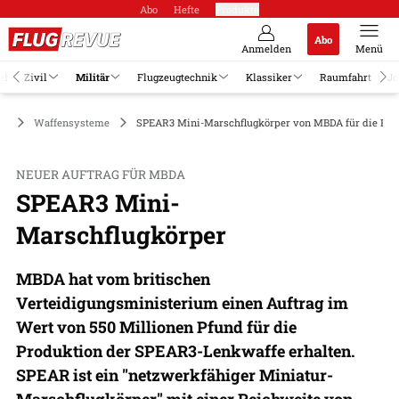
Abo
Hefte
Produkte
Abo
Anmelden
Menü
el
Zivil
Militär
Flugzeugtechnik
Klassiker
Raumfahrt
Jo
är
Waffensysteme
SPEAR3 Mini-Marschflugkörper von MBDA für die F-3
NEUER AUFTRAG FÜR MBDA
SPEAR3 Mini-
Marschflugkörper
MBDA hat vom britischen
Verteidigungsministerium einen Auftrag im
Wert von 550 Millionen Pfund für die
Produktion der SPEAR3-Lenkwaffe erhalten.
SPEAR ist ein "netzwerkfähiger Miniatur-
Marschflugkörper" mit einer Reichweite von