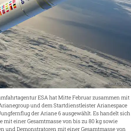
Foto: ESA/Duc
umfahrtagentur ESA hat Mitte Februar zusammen mit
rianegroup und dem Startdienstleister Arianespace
Jungfernflug der Ariane 6 ausgewählt. Es handelt sich
e mit einer Gesamtmasse von bis zu 80 kg sowie
iten und Demonstratoren mit einer Gesamtmasse von