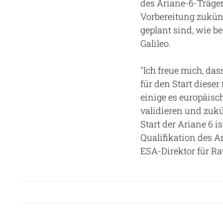
des Ariane-6-Trägers
Vorbereitung zukünft
geplant sind, wie b
Galileo.
"Ich freue mich, das
für den Start diese
einige es europäisc
validieren und zukü
Start der Ariane 6 i
Qualifikation des 
ESA-Direktor für R