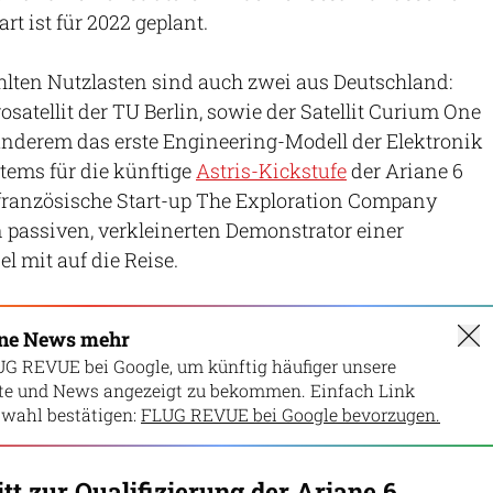
art ist für 2022 geplant.
lten Nutzlasten sind auch zwei aus Deutschland:
satellit der TU Berlin, sowie der Satellit Curium One
anderem das erste Engineering-Modell der Elektronik
tems für die künftige
Astris-Kickstufe
der Ariane 6
-französische Start-up The Exploration Company
n passiven, verkleinerten Demonstrator einer
l mit auf die Reise.
ine News mehr
UG REVUE bei Google, um künftig häufiger unsere
lte und News angezeigt zu bekommen. Einfach Link
wahl bestätigen:
FLUG REVUE bei Google bevorzugen.
tt zur Qualifizierung der Ariane 6