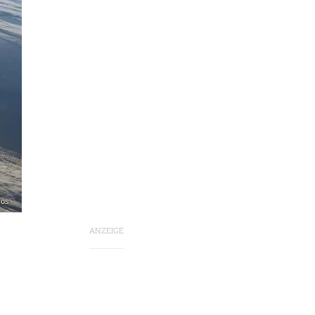
ros
ANZEIGE