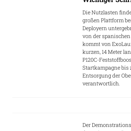
Die Nutzlasten find
großen Plattform b
Deployern untergebr
von der spanischen
kommt von ExoLaunc
kurzen, 14 Meter la
P120C-Feststoffboost
Startkampagne bis 
Entsorgung der Ober
verantwortlich.
Der Demonstrationsf