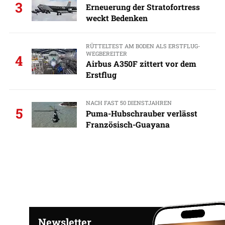
3
Erneuerung der Stratofortress
weckt Bedenken
RÜTTELTEST AM BODEN ALS ERSTFLUG-
WEGBEREITER
4
Airbus A350F zittert vor dem
Erstflug
NACH FAST 50 DIENSTJAHREN
5
Puma-Hubschrauber verlässt
Französisch-Guayana
Newsletter