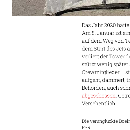
Das Jahr 2020 hätte
Am 8. Januar ist ei
auf dem Weg von Te
dem Start des Jet
verliert der Tower 
stürzt wenig später
Crewmitglieder – st
aufgeht, dämmert, t
Behörden, auch schn
abgeschossen
. Get
Versehentlich.
Die verunglückte Boei
PSR.