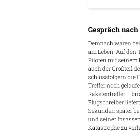
Gespräch nach 
Demnach waren beid
am Leben. Auf den T
Piloten mit seinem 
auch der Großteil de
schlussfolgern die 
Treffer noch gelauf
Raketentreffer – br
Flugschreiber liefe
Sekunden später bes
und seiner Insassen
Katastrophe zu verh