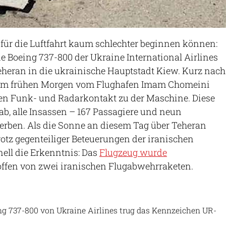
 für die Luftfahrt kaum schlechter beginnen können:
ne Boeing 737-800 der Ukraine International Airlines
heran in die ukrainische Hauptstadt Kiew. Kurz nach
s am frühen Morgen vom Flughafen Imam Chomeini
den Funk- und Radarkontakt zu der Maschine. Diese
 ab, alle Insassen – 167 Passagiere und neun
erben. Als die Sonne an diesem Tag über Teheran
rotz gegenteiliger Beteuerungen der iranischen
ell die Erkenntnis: Das
Flugzeug wurde
roffen von zwei iranischen Flugabwehrraketen.
LLBG Spotter (CC BY-SA 2.0)
ng 737-800 von Ukraine Airlines trug das Kennzeichen UR-