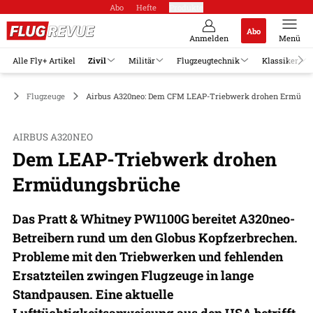
Abo
Hefte
Produkte
Abo
Anmelden
Menü
Alle Fly+ Artikel
Zivil
Militär
Flugzeugtechnik
Klassiker
il
Flugzeuge
Airbus A320neo: Dem CFM LEAP-Triebwerk drohen Ermüdu
AIRBUS A320NEO
Dem LEAP-Triebwerk drohen
Ermüdungsbrüche
Das Pratt & Whitney PW1100G bereitet A320neo-
Betreibern rund um den Globus Kopfzerbrechen.
Probleme mit den Triebwerken und fehlenden
Ersatzteilen zwingen Flugzeuge in lange
Standpausen. Eine aktuelle
Lufttüchtigkeitsanweisung aus den USA betrifft