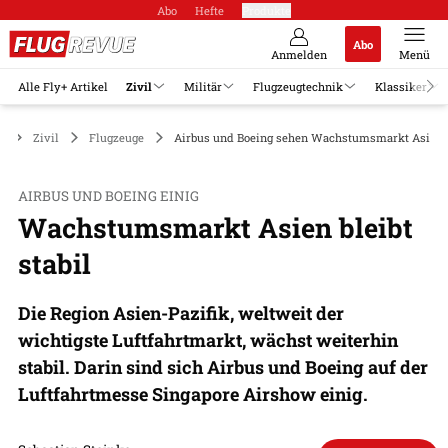
Abo
Hefte
Produkte
Abo
Anmelden
Menü
Alle Fly+ Artikel
Zivil
Militär
Flugzeugtechnik
Klassiker
Zivil
Flugzeuge
Airbus und Boeing sehen Wachstumsmarkt Asien s
AIRBUS UND BOEING EINIG
Wachstumsmarkt Asien bleibt
stabil
Die Region Asien-Pazifik, weltweit der
wichtigste Luftfahrtmarkt, wächst weiterhin
stabil. Darin sind sich Airbus und Boeing auf der
Luftfahrtmesse Singapore Airshow einig.