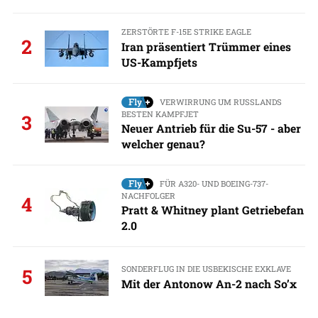
ZERSTÖRTE F-15E STRIKE EAGLE
2
Iran präsentiert Trümmer eines
US-Kampfjets
VERWIRRUNG UM RUSSLANDS
BESTEN KAMPFJET
3
Neuer Antrieb für die Su-57 - aber
welcher genau?
FÜR A320- UND BOEING-737-
NACHFOLGER
4
Pratt & Whitney plant Getriebefan
2.0
SONDERFLUG IN DIE USBEKISCHE EXKLAVE
5
Mit der Antonow An-2 nach So’x