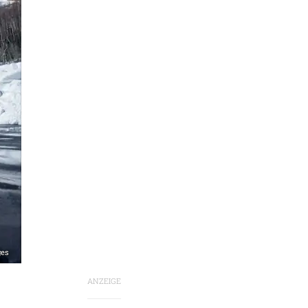
ges
ANZEIGE