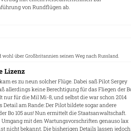
führung von Rundflügen ab.
Sankai via GettyImages
d wohl über Großbritannien seinen Weg nach Russland.
ne Lizenz
am es zu neun solcher Flüge. Dabei saß Pilot Sergey
aß allerdings keine Berechtigung für das Fliegen der B
lt nur für die Mil Mi-8, und selbst die war schon 2014
 Detail am Rande: Der Pilot bildete sogar andere
der Bo 105 aus! Nun ermittelt die Staatsanwaltschaft.
en Umgang mit den Wartungsvorschriften genauso lax
st nicht bekannt. Die bisherigen Details lassen jedoch