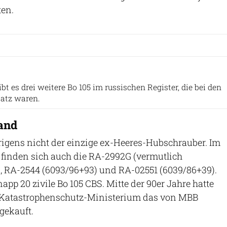
ten.
Sankai via GettyImages
t es drei weitere Bo 105 im russischen Register, die bei den
satz waren.
land
rigens nicht der einzige ex-Heeres-Hubschrauber. Im
 finden sich auch die RA-2992G (vermutlich
RA-2544 (6093/96+93) und RA-02551 (6039/86+39).
pp 20 zivile Bo 105 CBS. Mitte der 90er Jahre hatte
 Katastrophenschutz-Ministerium das von MBB
gekauft.