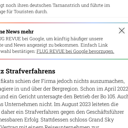
ägt noch ihren deutschen Tarnanstrich und führte im
e für Touristen durch.
ine News mehr
UG REVUE bei Google, um künftig häufiger unsere
lte und News angezeigt zu bekommen. Einfach Link
wahl bestätigen:
FLUG REVUE bei Google bevorzugen.
tz Strafverfahrens
ifikats schien der Firma jedoch nichts auszumachen,
sagiere in und über der Bergregion. Schon im April 202
, und ein Gericht untersagte den Betrieb der Bo 105. Auc
s Unternehmen nicht. Im August 2023 leiteten die
 daher ein Strafverfahren gegen den Geschäftsführer
essbaren Erfolg. Stattdessen schloss Grand Sky
n Vertrag mit einem Reiseunternehmen zur