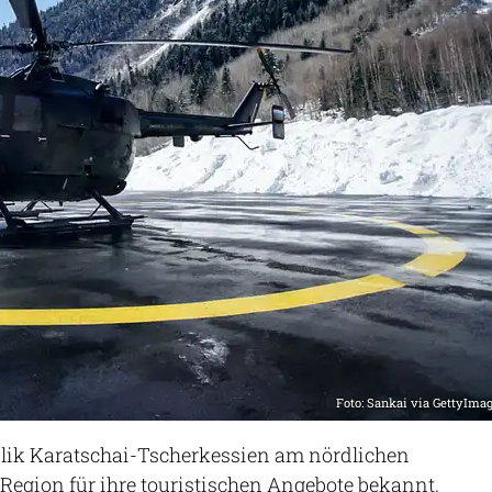
Foto: Sankai via GettyIma
blik Karatschai-Tscherkessien am nördlichen
 Region für ihre touristischen Angebote bekannt.