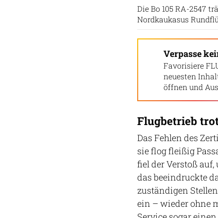
Die Bo 105 RA-2547 tr
Nordkaukasus Rundflüg
Verpasse ke
Favorisiere FL
neuesten Inha
öffnen und Aus
Flugbetrieb tro
Das Fehlen des Zert
sie flog fleißig Pas
fiel der Verstoß auf
das beeindruckte da
zuständigen Stellen
ein – wieder ohne m
Service sogar eine