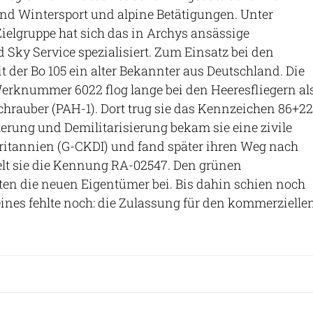
ind Wintersport und alpine Betätigungen. Unter
ielgruppe hat sich das in Archys ansässige
ky Service spezialisiert. Zum Einsatz bei den
der Bo 105 ein alter Bekannter aus Deutschland. Die
erknummer 6022 flog lange bei den Heeresfliegern al
rauber (PAH-1). Dort trug sie das Kennzeichen 86+22
rung und Demilitarisierung bekam sie eine zivile
ritannien (G-CKDI) und fand später ihren Weg nach
elt sie die Kennung RA-02547. Den grünen
ten die neuen Eigentümer bei. Bis dahin schien noch
 eines fehlte noch: die Zulassung für den kommerzielle
Sankai via GettyImages