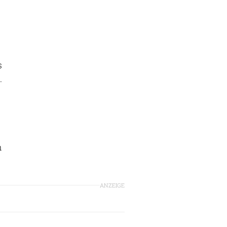
s
.
n
ANZEIGE