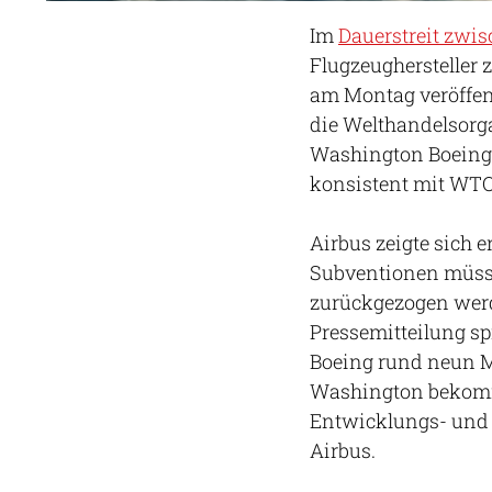
Im
Dauerstreit zwi
Flugzeughersteller 
am Montag veröffent
die Welthandelsorga
Washington Boeing f
konsistent mit WTO
Airbus zeigte sich 
Subventionen müsse
zurückgezogen werde
Pressemitteilung s
Boeing rund neun M
Washington bekomme
Entwicklungs- und 
Airbus.