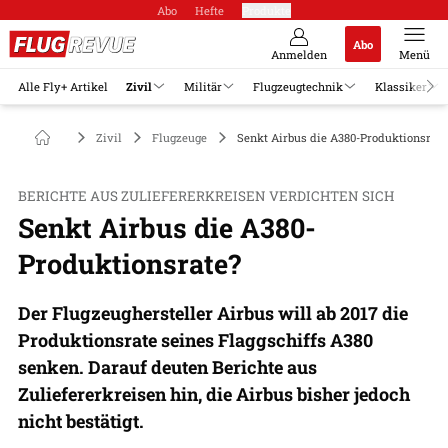
Abo
Hefte
Produkte
Abo
Anmelden
Menü
Alle Fly+ Artikel
Zivil
Militär
Flugzeugtechnik
Klassiker
Zivil
Flugzeuge
Senkt Airbus die A380-Produktionsrate
BERICHTE AUS ZULIEFERERKREISEN VERDICHTEN SICH
Senkt Airbus die A380-
Produktionsrate?
Der Flugzeughersteller Airbus will ab 2017 die
Produktionsrate seines Flaggschiffs A380
senken. Darauf deuten Berichte aus
Zuliefererkreisen hin, die Airbus bisher jedoch
nicht bestätigt.