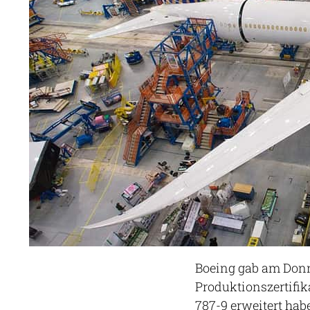
Boeing gab am Donn
Produktionszertifika
787-9 erweitert hab