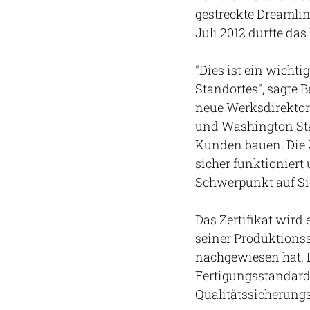
gestreckte Dreamlin
Juli 2012 durfte da
"Dies ist ein wicht
Standortes", sagte 
neue Werksdirektori
und Washington Sta
Kunden bauen. Die 
sicher funktionier
Schwerpunkt auf Sic
Das Zertifikat wird 
seiner Produktions
nachgewiesen hat. D
Fertigungsstandards
Qualitätssicherung