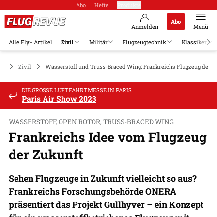
Abo
Hefte
Produkte
Abo
Anmelden
Menü
Alle Fly+ Artikel
Zivil
Militär
Flugzeugtechnik
Klassiker
Zivil
Wasserstoff und Truss-Braced Wing: Frankreichs Flugzeug der Z
DIE GROSSE LUFTFAHRTMESSE IN PARIS
Paris Air Show 2023
WASSERSTOFF, OPEN ROTOR, TRUSS-BRACED WING
Frankreichs Idee vom Flugzeug
der Zukunft
Sehen Flugzeuge in Zukunft vielleicht so aus?
Frankreichs Forschungsbehörde ONERA
präsentiert das Projekt Gullhyver – ein Konzept