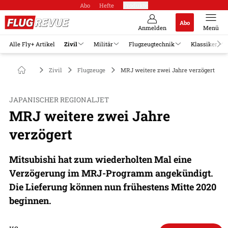
Abo
Hefte
Produkte
Abo
Anmelden
Menü
Alle Fly+ Artikel
Zivil
Militär
Flugzeugtechnik
Klassiker
Zivil
Flugzeuge
MRJ weitere zwei Jahre verzögert
JAPANISCHER REGIONALJET
MRJ weitere zwei Jahre
verzögert
Mitsubishi hat zum wiederholten Mal eine
Verzögerung im MRJ-Programm angekündigt.
Die Lieferung können nun frühestens Mitte 2020
beginnen.