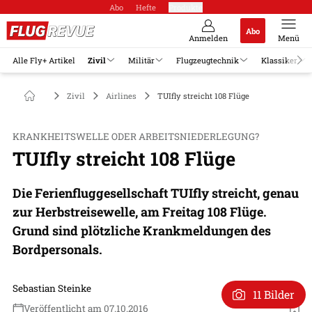
Abo
Hefte
Produkte
Abo
Anmelden
Menü
Alle Fly+ Artikel
Zivil
Militär
Flugzeugtechnik
Klassiker
Zivil
Airlines
TUIfly streicht 108 Flüge
KRANKHEITSWELLE ODER ARBEITSNIEDERLEGUNG?
TUIfly streicht 108 Flüge
Die Ferienfluggesellschaft TUIfly streicht, genau
zur Herbstreisewelle, am Freitag 108 Flüge.
Grund sind plötzliche Krankmeldungen des
Bordpersonals.
Sebastian Steinke
11 Bilder
Veröffentlicht am 07.10.2016