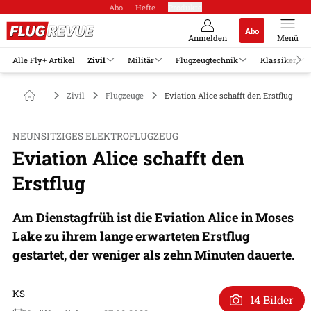
Abo
Hefte
Produkte
Abo
Anmelden
Menü
Alle Fly+ Artikel
Zivil
Militär
Flugzeugtechnik
Klassiker
Zivil
Flugzeuge
Eviation Alice schafft den Erstflug
NEUNSITZIGES ELEKTROFLUGZEUG
Eviation Alice schafft den
Erstflug
Am Dienstagfrüh ist die Eviation Alice in Moses
Lake zu ihrem lange erwarteten Erstflug
gestartet, der weniger als zehn Minuten dauerte.
KS
14 Bilder