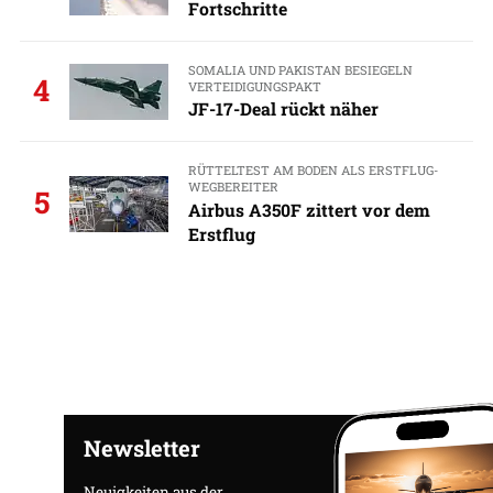
Fortschritte
SOMALIA UND PAKISTAN BESIEGELN
4
VERTEIDIGUNGSPAKT
JF-17-Deal rückt näher
RÜTTELTEST AM BODEN ALS ERSTFLUG-
WEGBEREITER
5
Airbus A350F zittert vor dem
Erstflug
Newsletter
Neuigkeiten aus der