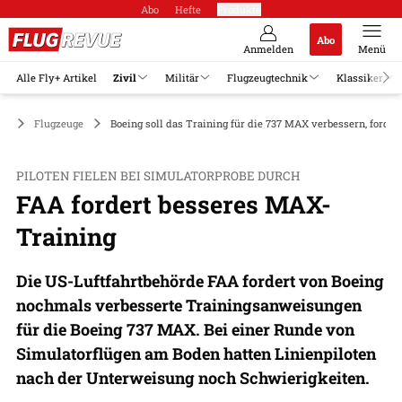
Abo
Hefte
Produkte
Abo
Anmelden
Menü
Alle Fly+ Artikel
Zivil
Militär
Flugzeugtechnik
Klassiker
il
Flugzeuge
Boeing soll das Training für die 737 MAX verbessern, forder
PILOTEN FIELEN BEI SIMULATORPROBE DURCH
FAA fordert besseres MAX-
Training
Die US-Luftfahrtbehörde FAA fordert von Boeing
nochmals verbesserte Trainingsanweisungen
für die Boeing 737 MAX. Bei einer Runde von
Simulatorflügen am Boden hatten Linienpiloten
nach der Unterweisung noch Schwierigkeiten.