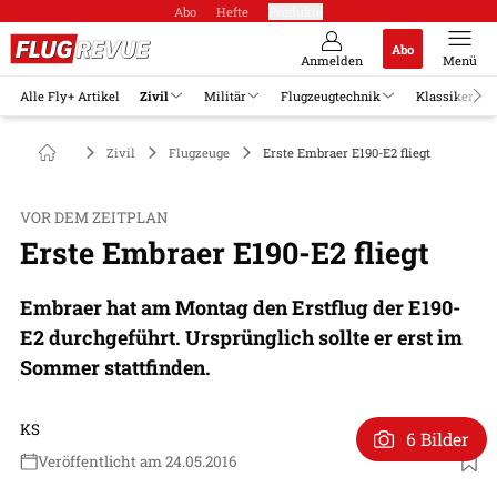
Abo
Hefte
Produkte
Abo
Anmelden
Menü
Alle Fly+ Artikel
Zivil
Militär
Flugzeugtechnik
Klassiker
Zivil
Flugzeuge
Erste Embraer E190-E2 fliegt
VOR DEM ZEITPLAN
Erste Embraer E190-E2 fliegt
Embraer hat am Montag den Erstflug der E190-
E2 durchgeführt. Ursprünglich sollte er erst im
Sommer stattfinden.
KS
6 Bilder
Veröffentlicht am 24.05.2016