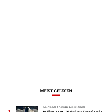
MEIST GELESEN
KEINE SU-57, KEIN LIZENZBAU
1
Indien sagt „Nein“ zu Russlands