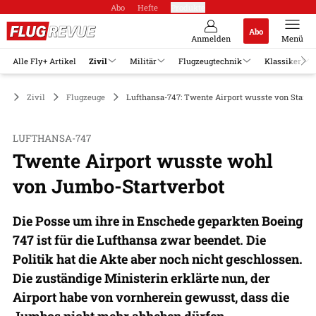
Abo
Hefte
Produkte
Abo
Anmelden
Menü
Alle Fly+ Artikel
Zivil
Militär
Flugzeugtechnik
Klassiker
Zivil
Flugzeuge
Lufthansa-747: Twente Airport wusste von Startv
LUFTHANSA-747
Twente Airport wusste wohl
von Jumbo-Startverbot
Die Posse um ihre in Enschede geparkten Boeing
747 ist für die Lufthansa zwar beendet. Die
Politik hat die Akte aber noch nicht geschlossen.
Die zuständige Ministerin erklärte nun, der
Airport habe von vornherein gewusst, dass die
Jumbos nicht mehr abheben dürfen.