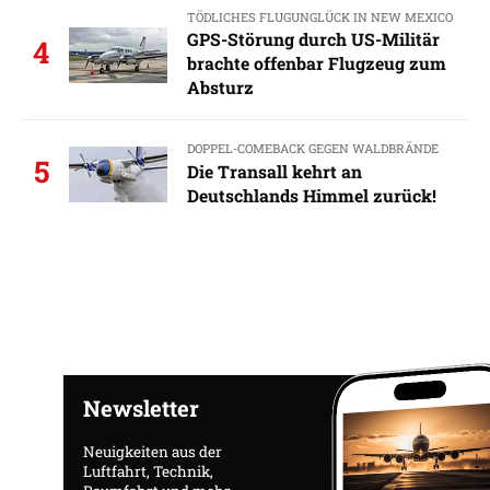
TÖDLICHES FLUGUNGLÜCK IN NEW MEXICO
GPS-Störung durch US-Militär
4
brachte offenbar Flugzeug zum
Absturz
DOPPEL-COMEBACK GEGEN WALDBRÄNDE
5
Die Transall kehrt an
Deutschlands Himmel zurück!
Newsletter
Neuigkeiten aus der
Luftfahrt, Technik,