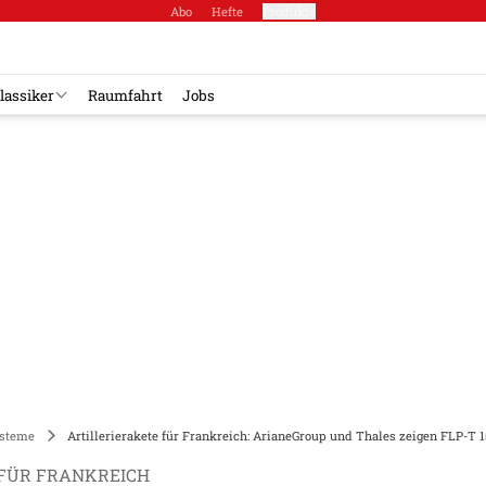
Abo
Hefte
Produkte
lassiker
Raumfahrt
Jobs
steme
Artillerierakete für Frankreich: ArianeGroup und Thales zeigen FLP-T 1
 FÜR FRANKREICH