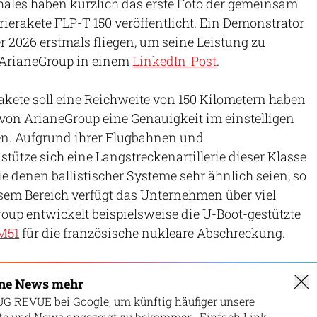
ales haben kürzlich das erste Foto der gemeinsam
rierakete FLP-T 150 veröffentlicht. Ein Demonstrator
 2026 erstmals fliegen, um seine Leistung zu
t ArianeGroup in einem
LinkedIn-Post
.
kete soll eine Reichweite von 150 Kilometern haben
on ArianeGroup eine Genauigkeit im einstelligen
en. Aufgrund ihrer Flugbahnen und
tütze sich eine Langstreckenartillerie dieser Klasse
ie denen ballistischer Systeme sehr ähnlich seien, so
sem Bereich verfügt das Unternehmen über viel
oup entwickelt beispielsweise die U-Boot-gestützte
 M51
für die französische nukleare Abschreckung.
ine News mehr
UG REVUE bei Google, um künftig häufiger unsere
lte und News angezeigt zu bekommen. Einfach Link