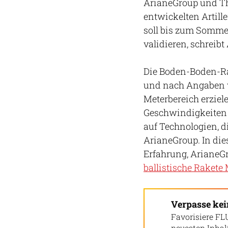
ArianeGroup und Th
entwickelten Artille
soll bis zum Sommer
validieren, schreib
Die Boden-Boden-Ra
und nach Angaben v
Meterbereich erziel
Geschwindigkeiten s
auf Technologien, d
ArianeGroup. In die
Erfahrung, ArianeGr
ballistische Rakete
Verpasse ke
Favorisiere FL
neuesten Inha