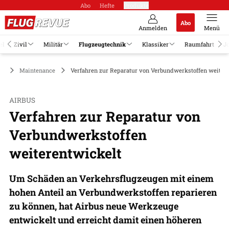
Abo
Hefte
Produkte
Abo
Anmelden
Menü
el
Zivil
Militär
Flugzeugtechnik
Klassiker
Raumfahrt
J
ik
Maintenance
Verfahren zur Reparatur von Verbundwerkstoffen weiter
AIRBUS
Verfahren zur Reparatur von
Verbundwerkstoffen
weiterentwickelt
Um Schäden an Verkehrsflugzeugen mit einem
hohen Anteil an Verbundwerkstoffen reparieren
zu können, hat Airbus neue Werkzeuge
entwickelt und erreicht damit einen höheren