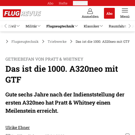
Abo
Hefte
Produkte
Abo
Anmelden
Menü
el
Zivil
Militär
Flugzeugtechnik
Klassiker
Raumfahrt
J
Flugzeugtechnik
Triebwerke
Das ist die 1000. A320neo mit GTF
GETRIEBEFAN VON PRATT & WHITNEY
Das ist die 1000. A320neo mit
GTF
Gute sechs Jahre nach der Indienststellung der
ersten A320neo hat Pratt & Whitney einen
Meilenstein erreicht.
Ulrike Ebner