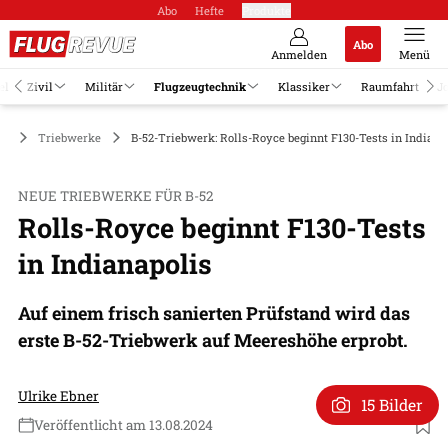
Abo
Hefte
Produkte
Abo
Anmelden
Menü
el
Zivil
Militär
Flugzeugtechnik
Klassiker
Raumfahrt
J
ik
Triebwerke
B-52-Triebwerk: Rolls-Royce beginnt F130-Tests in Indiana
NEUE TRIEBWERKE FÜR B-52
Rolls-Royce beginnt F130-Tests
in Indianapolis
Auf einem frisch sanierten Prüfstand wird das
erste B-52-Triebwerk auf Meereshöhe erprobt.
Ulrike Ebner
15 Bilder
Veröffentlicht am 13.08.2024
Foto: Rolls-Royce