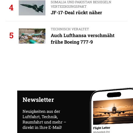
SOMALIA UND PAKISTAN BESIEGELN
4
VERTEIDIGUNGSPAKT
JF-17-Deal rückt näher
TECHNISCH VERALTET
5
Auch Lufthansa verschmäht
frühe Boeing 777-9
Newsletter
Neuigkeiten aus der
Luftfahrt, Technik,
Raumfahrt und mehr –
direkt in Ihre E-Mail!