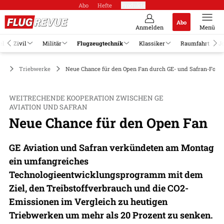
Abo
Hefte
Produkte
Abo
Anmelden
Menü
el
Zivil
Militär
Flugzeugtechnik
Klassiker
Raumfahrt
J
ik
Triebwerke
Neue Chance für den Open Fan durch GE- und Safran-Fors
WEITRECHENDE KOOPERATION ZWISCHEN GE
AVIATION UND SAFRAN
Neue Chance für den Open Fan
GE Aviation und Safran verkündeten am Montag
ein umfangreiches
Technologieentwicklungsprogramm mit dem
Ziel, den Treibstoffverbrauch und die CO2-
Emissionen im Vergleich zu heutigen
Triebwerken um mehr als 20 Prozent zu senken.