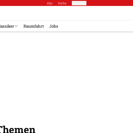
Abo
Hefte
Produkte
lassiker
Raumfahrt
Jobs
-Themen