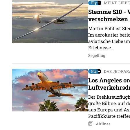
MEINE LIEBE
Stemme S10 - 
verschmelzen
Martin Pohl ist St
Im aerokurier beric
aviatische Liebe u
Erlebnisse.
Segelflug
DAS JET-PAR
Los Angeles or
Luftverkehrsd
Der Drehkreuzflugha
große Bühne, auf d
aus Europa und Asi
Pazifikküste treffe
Airlines