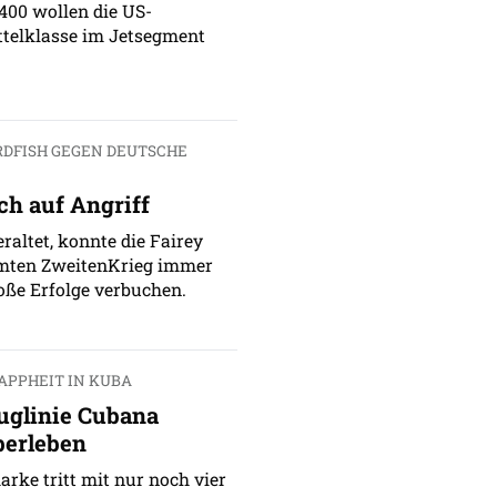
400 wollen die US-
ttelklasse im Jetsegment
RDFISH GEGEN DEUTSCHE
ch auf Angriff
eraltet, konnte die Fairey
mten ZweitenKrieg immer
ße Erfolge verbuchen.
APPHEIT IN KUBA
uglinie Cubana
berleben
rke tritt mit nur noch vier