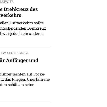
LEIWITZ
te Drehkreuz des
tverkehrs
vilen Luftverkehrs sollte
entscheidenden Drehkreuz
f war jedoch ein anderer.
FW 44 STIEGLITZ
für Anfänger und
ührer lernten auf Focke-
itz das Fliegen. Unerfahrene
oten schätzen seine