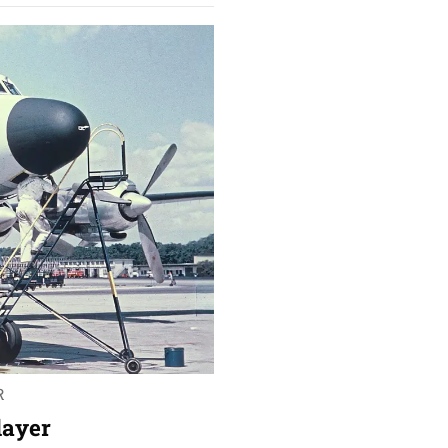
R
layer