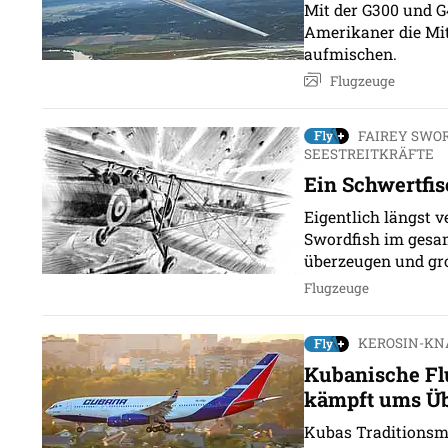
Mit der G300 und G
Amerikaner die Mi
aufmischen.
Flugzeuge
FAIREY SWO
SEESTREITKRÄFTE
Ein Schwertfis
Eigentlich längst v
Swordfish im gesa
überzeugen und gro
Flugzeuge
KEROSIN-KN
Kubanische Fl
kämpft ums Ü
Kubas Traditionsma