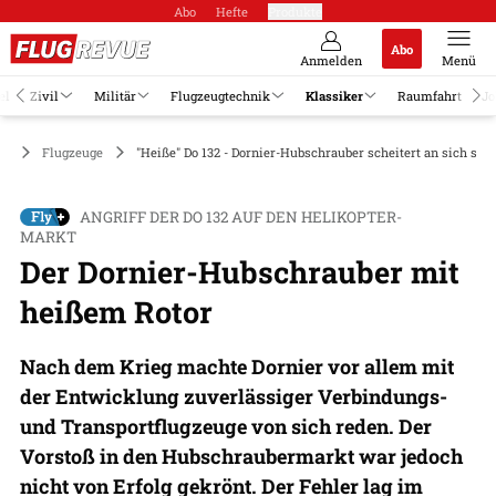
Abo
Hefte
Produkte
Abo
Anmelden
Menü
el
Zivil
Militär
Flugzeugtechnik
Klassiker
Raumfahrt
Jo
er
Flugzeuge
"Heiße" Do 132 - Dornier-Hubschrauber scheitert an sich selb
ANGRIFF DER DO 132 AUF DEN HELIKOPTER-
MARKT
Der Dornier-Hubschrauber mit
heißem Rotor
Nach dem Krieg machte Dornier vor allem mit
der Entwicklung zuverlässiger Verbindungs-
und Transportflugzeuge von sich reden. Der
Vorstoß in den Hubschraubermarkt war jedoch
nicht von Erfolg gekrönt. Der Fehler lag im