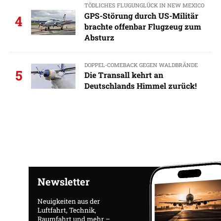
TÖDLICHES FLUGUNGLÜCK IN NEW MEXICO
GPS-Störung durch US-Militär
4
brachte offenbar Flugzeug zum
Absturz
DOPPEL-COMEBACK GEGEN WALDBRÄNDE
5
Die Transall kehrt an
Deutschlands Himmel zurück!
Newsletter
Neuigkeiten aus der
Luftfahrt, Technik,
Raumfahrt und mehr –