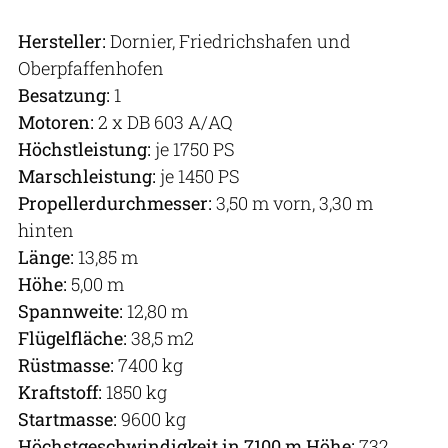
Hersteller:
Dornier, Friedrichshafen und
Oberpfaffenhofen
Besatzung:
1
Motoren:
2 x DB 603 A/AQ
Höchstleistung:
je 1750 PS
Marschleistung:
je 1450 PS
Propellerdurchmesser:
3,50 m vorn, 3,30 m
hinten
Länge:
13,85 m
Höhe:
5,00 m
Spannweite:
12,80 m
Flügelfläche:
38,5 m2
Rüstmasse:
7400 kg
Kraftstoff:
1850 kg
Startmasse:
9600 kg
Höchstgeschwindigkeit in 7100 m Höhe:
732