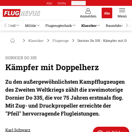
Abo
Hefte
Produkte
Abo
Anmelden
Menü
el
Zivil
Militär
Flugzeugtechnik
Klassiker
Raumfahrt
Jo
Klassiker
Flugzeuge
Dornier Do 335 - Kämpfer mit Dop
DORNIER DO 335
Kämpfer mit Doppelherz
Zu den außergewöhnlichsten Kampfflugzeugen
des Zweiten Weltkriegs zählt die zweimotorige
Dornier Do 335, die vor 75 Jahren erstmals flog.
Mit Zug- und Druckpropeller erreichte der
"Pfeil" hervorragende Flugleistungen.
Karl Schwarz